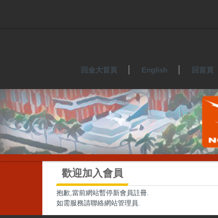
跳
到
主
要
內
容
區
回金大首頁
English
回首頁
歡迎加入會員
抱歉,當前網站暫停新會員註冊.
如需服務請聯絡網站管理員.