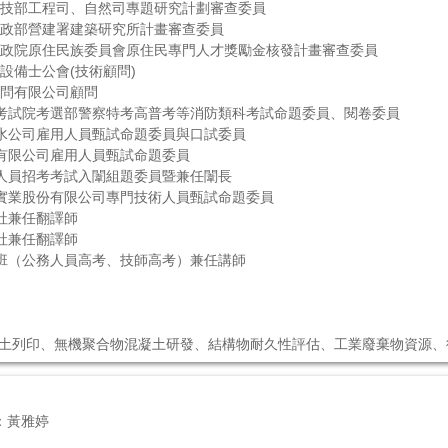
國科技部工程司、自然司專題研究計劃審查委員
國內政部營建署建築研究所計畫審查委員
國行政院原住民族委員會原住民專門人才獎勵金核發計畫審查委員
防設備士公會(技術顧問)
程顧問有限公司顧問
民國考試院考選部警察特考高普考等消防類科考試命題委員、閱卷委員
自來水公司雇用人員甄試命題委員與口試委員
股份有限公司雇用人員甄試命題委員
營運人員招考考試入闈組題委員暨兼任闈長
酒廠實業股份有限公司專門技術人員甄試命題委員
譯社兼任翻譯師
譯社兼任翻譯師
補習班（公務人員高考、技師高考）兼任講師
混凝土列印、無機聚合物混凝土研發、結構物耐久性評估、工業廢棄物資源
：黃雅婷