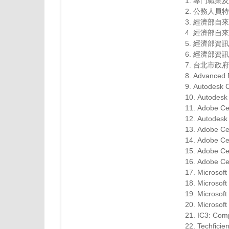
1. 專門職
2. 公務人
3. 經濟部
4. 經濟部
5. 經濟部資
6. 經濟部
7. 台北市
8. Advanced 
9. Autodesk
10. Autodesk
11. Adobe C
12. Autodesk
13. Adobe Ce
14. Adobe Ce
15. Adobe Ce
16. Adobe Ce
17. Microsof
18. Microsof
19. Microsof
20. Microsof
21. IC3: C
22. Techficie