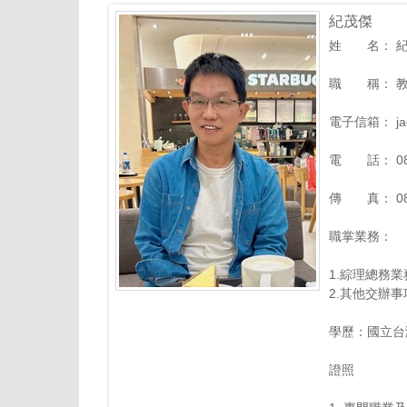
紀茂傑
姓 名： 紀茂傑 
職 稱： 教授兼總務
電子信箱： jack
電 話： 082
傳 真： 082
職掌業務：
1.綜理總務
2.其他交辦事
學歷：國立台
證照