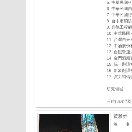
5. 中華民
6. 中華民
7. 中華民
8. 台中市消
9. 宜德工
10. 中華
11. 台灣
12. 中油
13. 台鐵
14. 金門
15. 統一翻
16. 新象翻
17. 實力
研究領域
三維(3D)
黃雅婷
姓 名