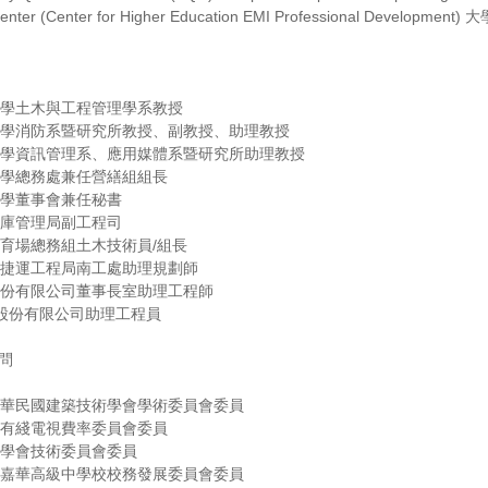
 Center (Center for Higher Education EMI Professional De
門大學土木與工程管理學系教授
技大學消防系暨研究所教授、副教授、助理教授
技大學資訊管理系、應用媒體系暨研究所助理教授
技大學總務處兼任營繕組組長
技大學董事會兼任秘書
翠水庫管理局副工程司
立體育場總務組土木技術員/組長
政府捷運工程局南工處助理規劃師
業股份有限公司董事長室助理工程師
紙廠股份有限公司助理工程員
問
人中華民國建築技術學會學術委員會委員
政府有綫電視費率委員會委員
凝土學會技術委員會委員
私立嘉華高級中學校校務發展委員會委員