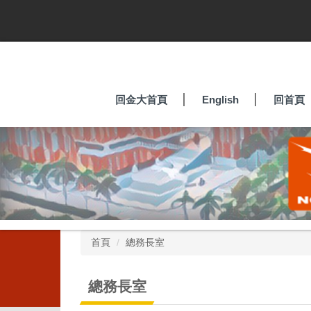
跳
到
主
要
內
容
區
回金大首頁
English
回首頁
首頁
總務長室
總務長室